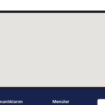
manlıklarım
Menüler